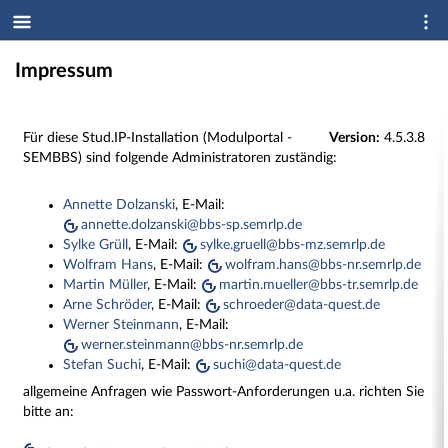
Impressum
Für diese Stud.IP-Installation (Modulportal -
Version:
4.5.3.8
SEMBBS) sind folgende Administratoren zuständig:
Annette Dolzanski
, E-Mail:
annette.dolzanski@bbs-sp.semrlp.de
Sylke Grüll
, E-Mail:
sylke.gruell@bbs-mz.semrlp.de
Wolfram Hans
, E-Mail:
wolfram.hans@bbs-nr.semrlp.de
Martin Müller
, E-Mail:
martin.mueller@bbs-tr.semrlp.de
Arne Schröder
, E-Mail:
schroeder@data-quest.de
Werner Steinmann
, E-Mail:
werner.steinmann@bbs-nr.semrlp.de
Stefan Suchi
, E-Mail:
suchi@data-quest.de
allgemeine Anfragen wie Passwort-Anforderungen u.a. richten Sie
bitte an: