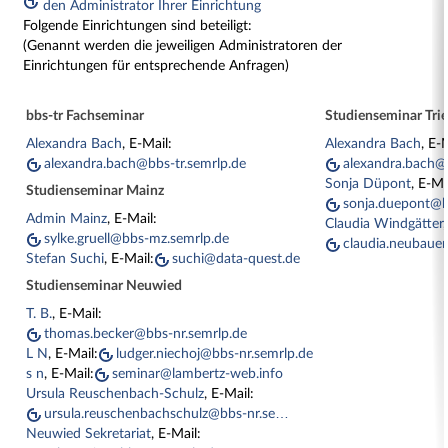
den Administrator Ihrer Einrichtung
Folgende Einrichtungen sind beteiligt:
(Genannt werden die jeweiligen Administratoren der
Einrichtungen für entsprechende Anfragen)
bbs-tr Fachseminar
Studienseminar Trie
Alexandra Bach
, E-Mail:
Alexandra Bach
, E-
alexandra.bach@bbs-tr.semrlp.de
alexandra.bach@b
Sonja Düpont
, E-Ma
Studienseminar Mainz
sonja.duepont@b
Admin Mainz
, E-Mail:
Claudia Windgätter
sylke.gruell@bbs-mz.semrlp.de
claudia.neubauer-wi
Stefan Suchi
, E-Mail:
suchi@data-quest.de
Studienseminar Neuwied
T. B.
, E-Mail:
thomas.becker@bbs-nr.semrlp.de
L N
, E-Mail:
ludger.niechoj@bbs-nr.semrlp.de
s n
, E-Mail:
seminar@lambertz-web.info
Ursula Reuschenbach-Schulz
, E-Mail:
ursula.reuschenbachschulz@bbs-nr.semrlp.de
Neuwied Sekretariat
, E-Mail: